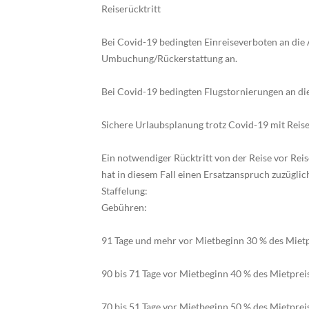
Reiserücktritt
Bei Covid-19 bedingten Einreiseverboten an die 
Umbuchung/Rückerstattung an.
Bei Covid-19 bedingten Flugstornierungen an di
Sichere Urlaubsplanung trotz Covid-19 mit Rei
Ein notwendiger Rücktritt von der Reise vor Reis
hat in diesem Fall einen Ersatzanspruch zuzügli
Staffelung:
Gebühren:
91 Tage und mehr vor Mietbeginn 30 % des Mietp
90 bis 71 Tage vor Mietbeginn 40 % des Mietprei
70 bis 51 Tage vor Mietbeginn 50 % des Mietprei