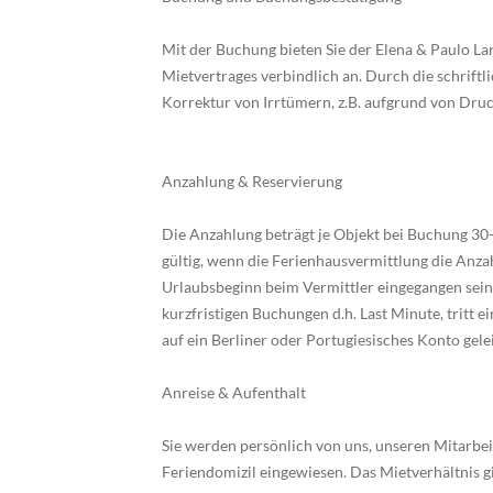
Mit der Buchung bieten Sie der Elena & Paulo L
Mietvertrages verbindlich an. Durch die schrift
Korrektur von Irrtümern, z.B. aufgrund von Druc
Anzahlung & Reservierung
Die Anzahlung beträgt je Objekt bei Buchung 30
gültig, wenn die Ferienhausvermittlung die Anza
Urlaubsbeginn beim Vermittler eingegangen sein,
kurzfristigen Buchungen d.h. Last Minute, tritt
auf ein Berliner oder Portugiesisches Konto gele
Anreise & Aufenthalt
Sie werden persönlich von uns, unseren Mitarbe
Feriendomizil eingewiesen. Das Mietverhältnis gil