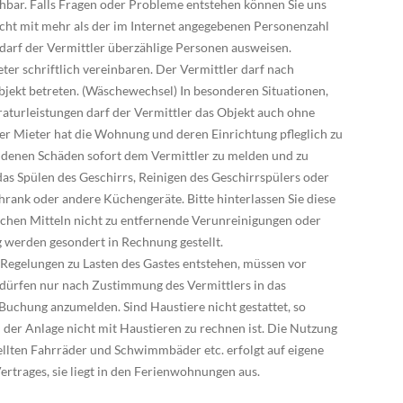
ichbar. Falls Fragen oder Probleme entstehen können Sie uns
nicht mit mehr als der im Internet angegebenen Personenzahl
arf der Vermittler überzählige Personen ausweisen.
er schriftlich vereinbaren. Der Vermittler darf nach
jekt betreten. (Wäschewechsel) In besonderen Situationen,
raturleistungen darf der Vermittler das Objekt auch ohne
er Mieter hat die Wohnung und deren Einrichtung pfleglich zu
ndenen Schäden sofort dem Vermittler zu melden und zu
das Spülen des Geschirrs, Reinigen des Geschirrspülers oder
rank oder andere Küchengeräte. Bitte hinterlassen Sie diese
ichen Mitteln nicht zu entfernende Verunreinigungen oder
werden gesondert in Rechnung gestellt.
 Regelungen zu Lasten des Gastes entstehen, müssen vor
 dürfen nur nach Zustimmung des Vermittlers in das
 Buchung anzumelden. Sind Haustiere nicht gestattet, so
 der Anlage nicht mit Haustieren zu rechnen ist. Die Nutzung
ellten Fahrräder und Schwimmbäder etc. erfolgt auf eigene
ertrages, sie liegt in den Ferienwohnungen aus.