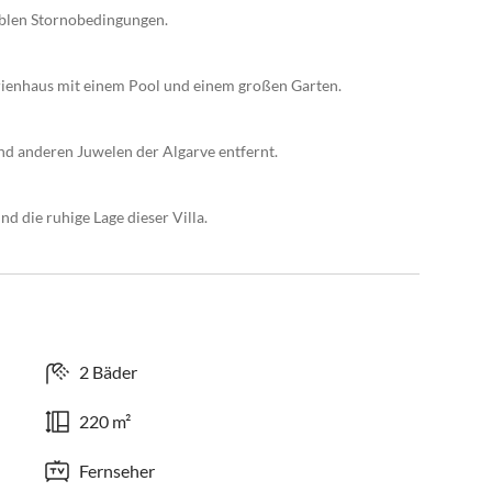
xiblen Stornobedingungen.
rienhaus mit einem Pool und einem großen Garten.
d anderen Juwelen der Algarve entfernt.
nd die ruhige Lage dieser Villa.
2 Bäder
220 m²
Fernseher