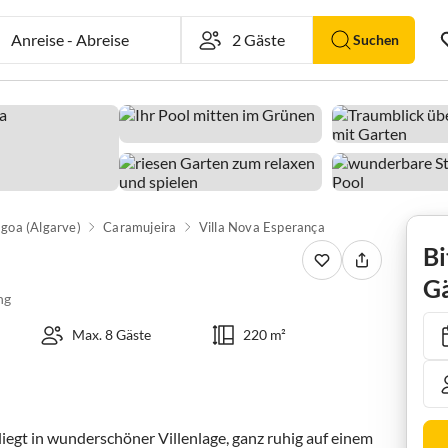
Anreise
-
Abreise
Suchen
goa (Algarve)
Caramujeira
Villa Nova Esperança
Bi
Gä
ng
Max. 8 Gäste
220 m²
iegt in wunderschöner Villenlage, ganz ruhig auf einem 