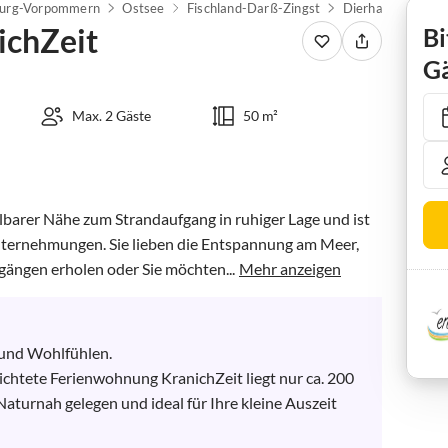
urg-Vorpommern
Ostsee
Fischland-Darß-Zingst
Dierhagen
Fer
ichZeit
Bi
Gä
Max. 2 Gäste
50 m²
lbarer Nähe zum Strandaufgang in ruhiger Lage und ist 
nternehmungen. Sie lieben die Entspannung am Meer, 
gängen erholen oder Sie möchten...
Mehr anzeigen
und Wohlfühlen. 

richtete Ferienwohnung KranichZeit liegt nur ca. 200 
aturnah gelegen und ideal für Ihre kleine Auszeit 