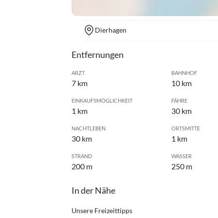
Dierhagen
Entfernungen
ARZT
BAHNHOF
7 km
10 km
EINKAUFSMÖGLICHKEIT
FÄHRE
1 km
30 km
NACHTLEBEN
ORTSMITTE
30 km
1 km
STRAND
WASSER
200 m
250 m
In der Nähe
Unsere Freizeittipps