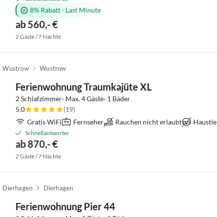
8% Rabatt
·
Last Minute
ab 560,- €
2 Gäste / 7 Nächte
Wustrow
Wustrow
Ferienwohnung Traumkajüte XL
2 Schlafzimmer· Max. 4 Gäste· 1 Bäder
5.0
(19)
Gratis WiFi
Fernseher
Rauchen nicht erlaubt
Haustie
Schnellantworter
ab 870,- €
2 Gäste / 7 Nächte
Dierhagen
Dierhagen
Ferienwohnung Pier 44