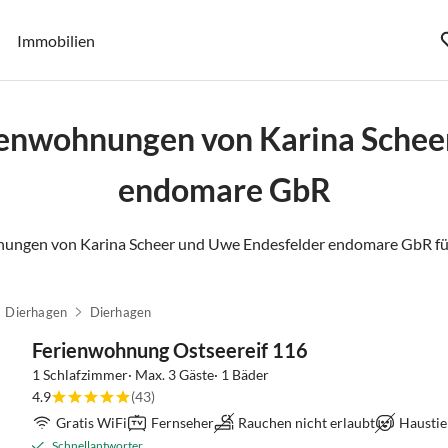
Immobilien
ienwohnungen von Karina Schee
endomare GbR
nungen von Karina Scheer und Uwe Endesfelder endomare GbR für
Dierhagen
Dierhagen
Ferienwohnung Ostseereif 116
1 Schlafzimmer· Max. 3 Gäste· 1 Bäder
4.9
(43)
Gratis WiFi
Fernseher
Rauchen nicht erlaubt
Haustie
Schnellantworter