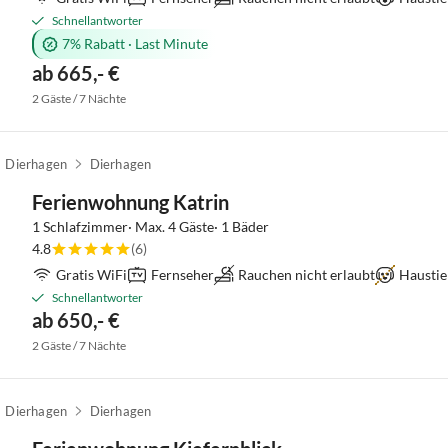
Schnellantworter
7% Rabatt
·
Last Minute
ab 665,- €
2 Gäste / 7 Nächte
Dierhagen
Dierhagen
Ferienwohnung Katrin
1 Schlafzimmer· Max. 4 Gäste· 1 Bäder
4.8
(6)
Gratis WiFi
Fernseher
Rauchen nicht erlaubt
Haustie
Schnellantworter
ab 650,- €
2 Gäste / 7 Nächte
Dierhagen
Dierhagen