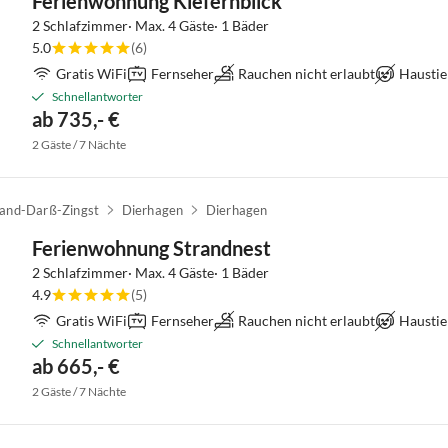
Ferienwohnung Kiefernblick
2 Schlafzimmer· Max. 4 Gäste· 1 Bäder
5.0
(6)
Gratis WiFi
Fernseher
Rauchen nicht erlaubt
Haustie
Schnellantworter
ab 735,- €
2 Gäste / 7 Nächte
land-Darß-Zingst
Dierhagen
Dierhagen
Ferienwohnung Strandnest
2 Schlafzimmer· Max. 4 Gäste· 1 Bäder
4.9
(5)
Gratis WiFi
Fernseher
Rauchen nicht erlaubt
Haustie
Schnellantworter
ab 665,- €
2 Gäste / 7 Nächte