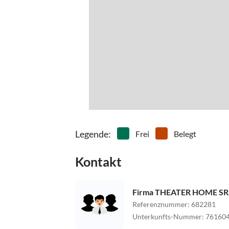
Legende
:
Frei
Belegt
Kontakt
Firma THEATER HOME SRL 
Referenznummer
:
682281
Unterkunfts-Nummer
:
76160