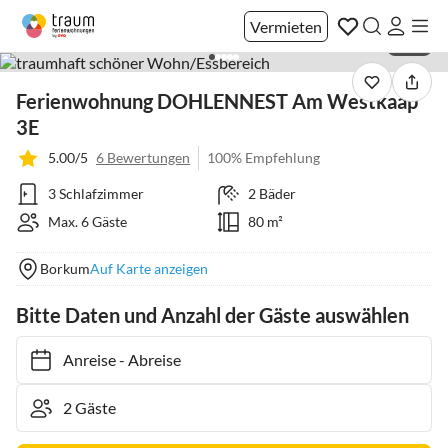
Vermieten
1 / 21
Ferienwohnung DOHLENNEST Am Westkaap
3E
5.00/5
6 Bewertungen
100% Empfehlung
3 Schlafzimmer
2 Bäder
Max. 6 Gäste
80 m²
Borkum
Auf Karte anzeigen
Bitte Daten und Anzahl der Gäste auswählen
Anreise
-
Abreise