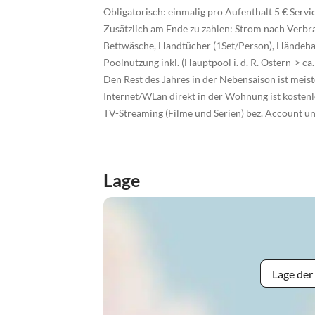
Obligatorisch: einmalig pro Aufenthalt 5 € Servi
Zusätzlich am Ende zu zahlen: Strom nach Verbra
Bettwäsche, Handtücher (1Set/Person), Händeh
Poolnutzung inkl. (Hauptpool i. d. R. Ostern-> ca.
Den Rest des Jahres in der Nebensaison ist meis
Internet/WLan direkt in der Wohnung ist kostenl
TV-Streaming (Filme und Serien) bez. Account und
Lage
Lage der