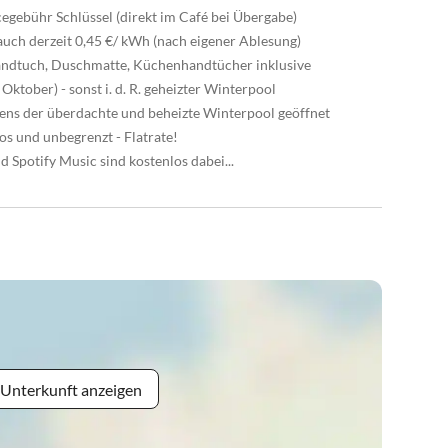
cegebühr Schlüssel (direkt im Café bei Übergabe)
uch derzeit 0,45 €/ kWh (nach eigener Ablesung)
andtuch, Duschmatte, Küchenhandtücher inklusive
 Oktober) - sonst i. d. R. geheizter Winterpool
tens der überdachte und beheizte Winterpool geöffnet
os und unbegrenzt - Flatrate!
 Spotify Music sind kostenlos dabei...
 Unterkunft anzeigen