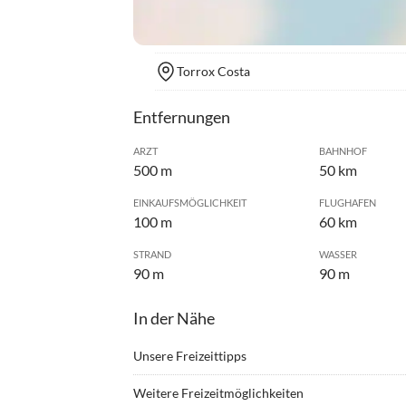
Torrox Costa
Entfernungen
ARZT
BAHNHOF
500 m
50 km
EINKAUFSMÖGLICHKEIT
FLUGHAFEN
100 m
60 km
STRAND
WASSER
90 m
90 m
In der Nähe
Unsere Freizeittipps
•
Bergwandern
•
Fitnes
Weitere Freizeitmöglichkeiten