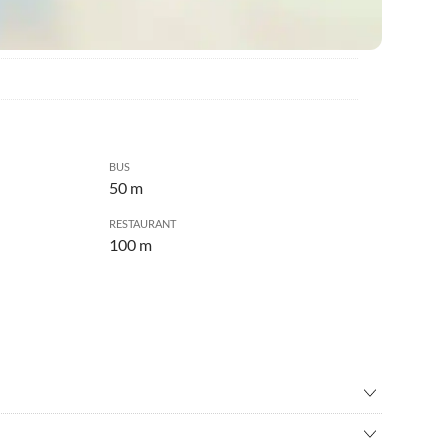
BUS
50 m
RESTAURANT
100 m
s
•
Golf