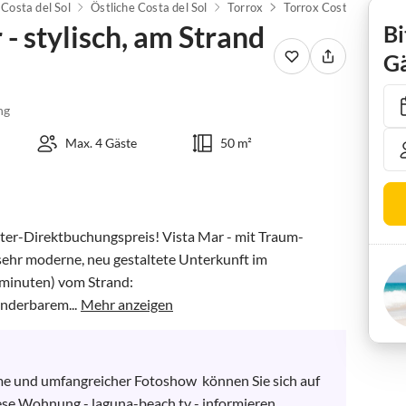
Costa del Sol
Östliche Costa del Sol
Torrox
Torrox Costa
- stylisch, am Strand
Bi
Gä
ng
Max. 4 Gäste
50 m²
r-Direktbuchungspreis! Vista Mar - mit Traum-
 sehr moderne, neu gestaltete Unterkunft im 
minuten) vom Strand:

nderbarem...
Mehr anzeigen
me und umfangreicher Fotoshow  können Sie sich auf 
ese Wohnung - laguna-beach.tv - informieren. 
