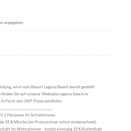
en angegeben
istung, wird vom Resort Laguna Beach bereit gestellt
 finden Sie auf unserer Webseite laguna-beach.tv
ng in Form von 360° Panoramafotos
______________________________
it 2 Personen im Schlafzimmer.
chale 35 €/Woche (im Preisrechner schon einberechnet)
chläft im Wohnzimmer - kostet einmalig 10 €/Aufenthalt