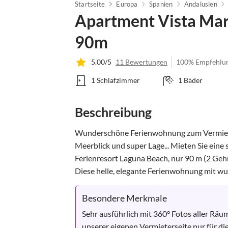
Startseite
Europa
Spanien
Andalusien
Apartment Vista Mar 
90m
5.00/5
11 Bewertungen
100% Empfehlu
1 Schlafzimmer
1 Bäder
Beschreibung
Wunderschöne Ferienwohnung zum Vermiete
Meerblick und super Lage... Mieten Sie eine
Ferienresort Laguna Beach, nur 90 m (2 Geh
Diese helle, elegante Ferienwohnung mit wu
Besondere Merkmale
Sehr ausführlich mit 360° Fotos aller Räu
unserer eigenen Vermieterseite nur für di