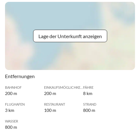
Lage der Unterkunft anzeigen
Entfernungen
BAHNHOF
EINKAUFSMÖGLICHKEIT
FÄHRE
200 m
200 m
8 km
FLUGHAFEN
RESTAURANT
STRAND
3 km
100 m
800 m
WASSER
800 m