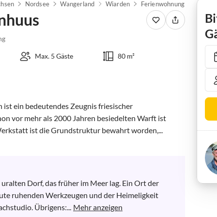
chsen
Nordsee
Wangerland
Wiarden
Ferienwohnung Uhlenhuus
nhuus
Bi
Gä
ng
Max. 5 Gäste
80 m²
 ist ein bedeutendes Zeugnis friesischer 
on vor mehr als 2000 Jahren besiedelten Warft ist 
Werkstatt ist die Grundstruktur bewahrt worden,...
uralten Dorf, das früher im Meer lag. Ein Ort der 
ute ruhenden Werkzeugen und der Heimeligkeit 
chstudio. Übrigens:...
Mehr anzeigen