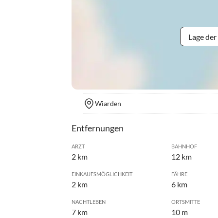
Lage der
Wiarden
Entfernungen
ARZT
BAHNHOF
2 km
12 km
EINKAUFSMÖGLICHKEIT
FÄHRE
2 km
6 km
NACHTLEBEN
ORTSMITTE
7 km
10 m