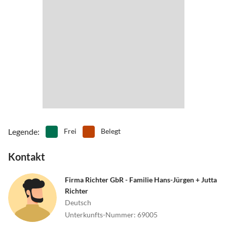
am Haus postieren können.
•
Tennis
•
Thermalbäder
•
Wandern
•
Wassersport
Sollte Ihr Wunschtermin bei einem Objekt nicht mehr zur
•
Wattwandern
•
Wellness
•
Windsurfen
Legende
:
Frei
Belegt
Kontakt
Firma Richter GbR - Familie Hans-Jürgen + Jutta
Richter
Deutsch
Unterkunfts-Nummer
:
69005