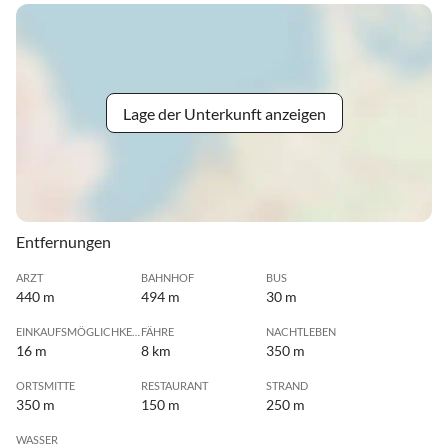
Lage der Unterkunft anzeigen
Entfernungen
ARZT
BAHNHOF
BUS
440 m
494 m
30 m
EINKAUFSMÖGLICHKEIT
FÄHRE
NACHTLEBEN
16 m
8 km
350 m
ORTSMITTE
RESTAURANT
STRAND
350 m
150 m
250 m
WASSER