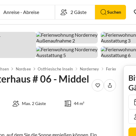
Anreise
-
Abreise
Suchen
chsen
Nordsee
Ostfriesische Inseln
Norderney
erhaus # 06 - Middel
Bi
Gä
Max. 2 Gäste
44 m²
, auf dem Sie die Sonne genießen können. Ein 