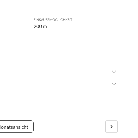
EINKAUFSMÖGLICHKEIT
200 m
tball
•
Beachvolleyball
adverleih
•
Fitness
sgerichteten Balkon, auf dem Sie die Sonne genießen
nbad
•
Joggen
urfen
•
Minigolf
c Walking
•
Reiten
immen
•
Segeln
latz
•
Surfen
onatsansicht
ern
•
Wassersport