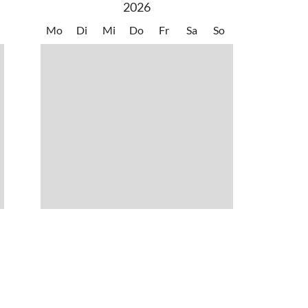
2026
ess
•
Windsurfen
Mo
Di
Mi
Do
Fr
Sa
So