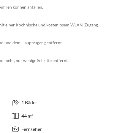
ühren können anfallen.
 mit einer Kochnische und kostenlosem WLAN-Zugang.
nd und dem Hauptzugang entfernt.
d mehr, nur wenige Schritte entfernt.
1 Bäder
44 m²
Fernseher