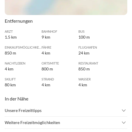
Entfernungen
ARZT
BAHNHOF
BUS
1.5 km
9 km
100 m
EINKAUFSMÖGLICHKEIT
FÄHRE
FLUGHAFEN
850 m
4 km
24 km
NACHTLEBEN
ORTSMITTE
RESTAURANT
4 km
800 m
850 m
SKILIFT
STRAND
WASSER
80 km
4 km
4 km
In der Nähe
Unsere Freizeittipps
•
Badminton
•
Basketball
Weitere Freizeitmöglichkeiten
•
Beachvolleyball
•
Bergsteigen
Bodensee-Radweg, Insel Mainau, Pfahlbauten Unteruhldingen,