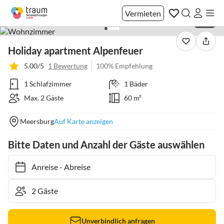
Vermieten
1 / 15
Holiday apartment Alpenfeuer
5.00/5
1 Bewertung
100% Empfehlung
1 Schlafzimmer
1 Bäder
Max. 2 Gäste
60 m²
Meersburg
Auf Karte anzeigen
Bitte Daten und Anzahl der Gäste auswählen
Anreise
-
Abreise
Unverbindlich anfragen