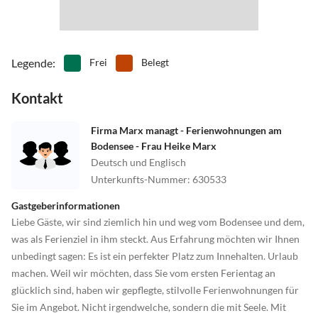
man aber unbedingt noch für den ganz eigenen Logenplatz mit
•
Spielplatz
•
Surfen
Seesicht. Ein Sundowner zur blauen Stunde mit Panoramablick
•
Tanzen
•
Tauchen
über den Bodensee? Jetzt ist es auf dem Balkon wohl am schönsten.
•
Tennis
•
Theater
•
Thermalbäder
•
Tischtennis
Legende
:
Frei
Belegt
•
Tretbootfahren
•
Vögel beobachten
Kontakt
•
Wandern
•
Wasserski
•
Wassersport
•
Weinprobe
•
Wellness
•
Windsurfen
Firma Marx managt - Ferienwohnungen am
Bodensee - Frau Heike Marx
•
Zoo
Deutsch und Englisch
Unterkunfts-Nummer
:
630533
Gastgeberinformationen
Liebe Gäste, wir sind ziemlich hin und weg vom Bodensee und dem,
was als Ferienziel in ihm steckt. Aus Erfahrung möchten wir Ihnen
unbedingt sagen: Es ist ein perfekter Platz zum Innehalten. Urlaub
machen. Weil wir möchten, dass Sie vom ersten Ferientag an
glücklich sind, haben wir gepflegte, stilvolle Ferienwohnungen für
Sie im Angebot. Nicht irgendwelche, sondern die mit Seele. Mit