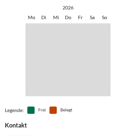
•
Kureinrichtung
•
Kutschfahrten
2026
•
Minigolf
•
Radfahren/ Cycling
Mo
Di
Mi
Do
Fr
Sa
So
•
Reiten
•
Schifffahrt/Bootstour
•
Schwimmen
•
Segeln
•
Sehenswürdigkeiten
•
Tennis
•
Theater
•
Tretbootfahren
•
Vögel beobachten
•
Wakeboarden
•
Wasserski
•
Wassersport
•
Wattwandern
•
Wellness
•
Windsurfen
•
Zelten
Legende
:
Frei
Belegt
Kontakt