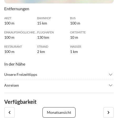
Entfernungen
ARZT
BAHNHOF
BUS
100 m
15 km
100 m
EINKAUFSMÖGLICHKEIT
FLUGHAFEN
ORTSMITTE
100 m
130 km
10 m
RESTAURANT
STRAND
WASSER
100 m
2 km
1 km
In der Nähe
Unsere Freizeittipps
•
Angeln
•
Beachvolleyball
Anreisen
•
Fahrradverleih
•
Fitness
Über die A29 Abfahrt Horumersiel/ Schillig/ Hooeksiel
•
Freibad
•
Golf
Verfügbarkeit
•
Hafenrundfahrt
•
Hallenbad
•
Joggen
•
Kino
Monatsansicht
•
Kitesurfen
•
Kultur