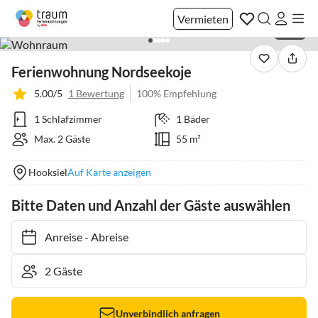
Vermieten
1 / 29
Ferienwohnung Nordseekoje
5.00/5
1 Bewertung
100% Empfehlung
1 Schlafzimmer
1 Bäder
Max. 2 Gäste
55 m²
Hooksiel
Auf Karte anzeigen
Bitte Daten und Anzahl der Gäste auswählen
Anreise
-
Abreise
Unverbindlich anfragen