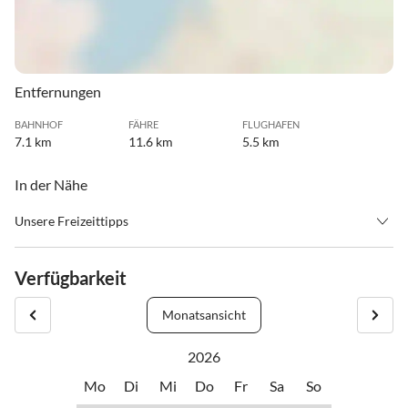
Entfernungen
BAHNHOF
FÄHRE
FLUGHAFEN
7.1 km
11.6 km
5.5 km
In der Nähe
Unsere Freizeittipps
•
Bogenschießen
•
Fahrradverleih
•
Fitness
•
Hallenbad
Verfügbarkeit
•
Inliner fahren
•
Joggen
•
Kino
•
Kitesurfen
Monatsansicht
•
Kultur
•
Kutschfahrten
•
Minigolf
•
Museen
2026
•
Nachtleben
•
Outlet-Shopping
Mo
Di
Mi
Do
Fr
Sa
So
•
Reiten
•
Schnorcheln