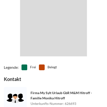
•
Schwimmen
•
Sehenswürdigkeiten
•
Spielplatz
•
Surfen
•
Tennis
•
Vögel beobachten
•
Wandern
•
Wassersport
•
Wattwandern
•
Windsurfen
Legende
:
Frei
Belegt
Kontakt
Firma My Sylt Urlaub GbR M&M Hitroff -
Familie Monika Hitroff
Unterkunfts-Nummer
:
626693