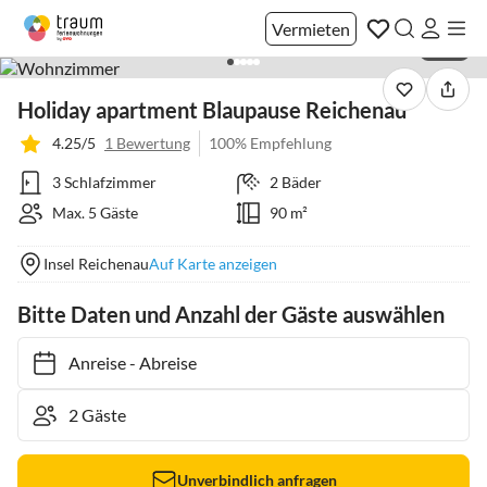
Vermieten
1 / 25
Holiday apartment Blaupause Reichenau
4.25/5
1 Bewertung
100% Empfehlung
3 Schlafzimmer
2 Bäder
Max. 5 Gäste
90 m²
Insel Reichenau
Auf Karte anzeigen
Bitte Daten und Anzahl der Gäste auswählen
Anreise
-
Abreise
Unverbindlich anfragen