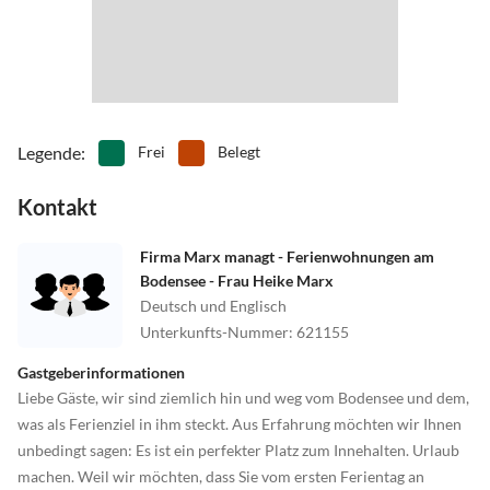
Dazwischen gedeihen in den Gärtnereien, auf Feldern und
•
Segeln
•
Sehenswürdigkeiten
Rebhängen, Gemüse, Kräuter und Wein.
•
Spielplatz
•
Surfen
Bekannt ist die Insel, welche von den Einheimischen auch liebevoll
•
Tanzen
•
Tauchen
Gemüseinsel genannt wird, ebenso für frischen Salat, eine
•
Tennis
•
Theater
weitreichende Gemüsevielfalt, fangfrischen Bodenseefisch und die
•
Thermalbäder
•
Tischtennis
Weinreben, die hier dank des milden Klimas bestens gedeihen.
•
Tretbootfahren
•
Vögel beobachten
Legende
:
Frei
Belegt
•
Wandern
•
Wasserski
Kontakt
•
Wassersport
•
Weinprobe
•
Wellness
•
Windsurfen
•
Zoo
Firma Marx managt - Ferienwohnungen am
Bodensee - Frau Heike Marx
Deutsch und Englisch
Unterkunfts-Nummer
:
621155
Gastgeberinformationen
Liebe Gäste, wir sind ziemlich hin und weg vom Bodensee und dem,
was als Ferienziel in ihm steckt. Aus Erfahrung möchten wir Ihnen
unbedingt sagen: Es ist ein perfekter Platz zum Innehalten. Urlaub
machen. Weil wir möchten, dass Sie vom ersten Ferientag an