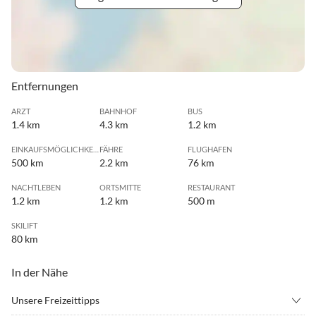
Entfernungen
ARZT
BAHNHOF
BUS
1.4 km
4.3 km
1.2 km
EINKAUFSMÖGLICHKEIT
FÄHRE
FLUGHAFEN
500 km
2.2 km
76 km
NACHTLEBEN
ORTSMITTE
RESTAURANT
1.2 km
1.2 km
500 m
SKILIFT
80 km
In der Nähe
Unsere Freizeittipps