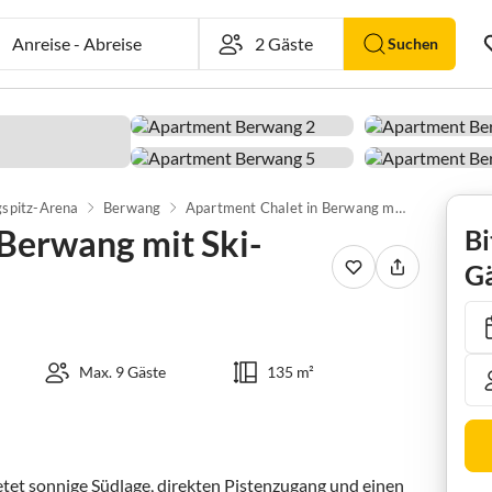
Anreise
-
Abreise
Suchen
spitz-Arena
Berwang
Apartment Chalet in Berwang mit Ski-In/Ski-Out
Berwang mit Ski-
Bi
Gä
Max. 9 Gäste
135 m²
et sonnige Südlage, direkten Pistenzugang und einen 