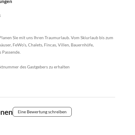
nungen
8
Planen Sie mit uns Ihren Traumurlaub. Vom Skiurlaub bis zum
äuser, FeWo’s, Chalets, Fincas, Villen, Bauernhöfe,
s Passende.
taktnummer des Gastgebers zu erhalten
onen
Eine Bewertung schreiben