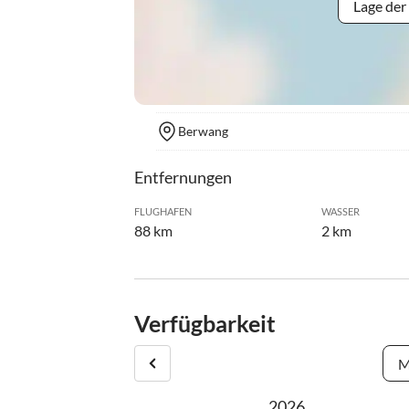
Lage der
Berwang
Entfernungen
FLUGHAFEN
WASSER
88 km
2 km
Verfügbarkeit
M
2026