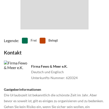
•
Spielscheune/ Indoorspielplatz
•
Surfen
•
Tanzen
•
Tennis
•
Vögel beobachten
•
Volleyball
•
Wale beobachten
•
Wandern
•
Wassersport
•
Wattwandern
•
Wellness
•
Zelten
•
Zoo
Legende
:
Frei
Belegt
Kontakt
Firma Fewo & Meer e.K.
Deutsch und Englisch
Unterkunfts-Nummer
:
620324
Gastgeberinformationen
Die Urlaubszeit ist bekanntlich die schönste Zeit im Jahr. Aber
bevor es soweit ist, gilt es einiges zu organisieren und zu bedenken.
Gehen Sie kein Risiko ein, wenn Sie sicher sein wollen, ein