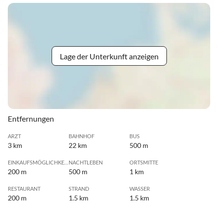
Lage der Unterkunft anzeigen
Entfernungen
ARZT
BAHNHOF
BUS
3 km
22 km
500 m
EINKAUFSMÖGLICHKEIT
NACHTLEBEN
ORTSMITTE
200 m
500 m
1 km
RESTAURANT
STRAND
WASSER
200 m
1.5 km
1.5 km