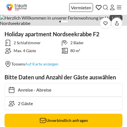
Vermieten
1 / 22
Holiday apartment Nordseekrabbe F2
2 Schlafzimmer
2 Bäder
Max. 4 Gäste
80 m²
Tossens
Auf Karte anzeigen
Bitte Daten und Anzahl der Gäste auswählen
Anreise
-
Abreise
Unverbindlich anfragen