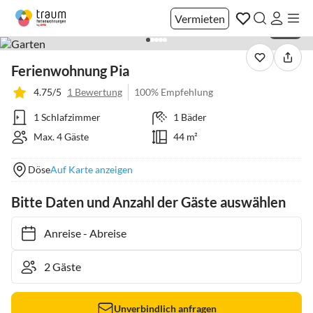
Vermieten
1 / 28
Ferienwohnung Pia
4.75/5
1 Bewertung
100% Empfehlung
1 Schlafzimmer
1 Bäder
Max. 4 Gäste
44 m²
Döse
Auf Karte anzeigen
Bitte Daten und Anzahl der Gäste auswählen
Anreise
-
Abreise
Unverbindlich anfragen