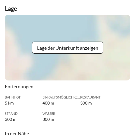
Lage
Lage der Unterkunft anzeigen
Entfernungen
BAHNHOF
EINKAUFSMÖGLICHKEIT
RESTAURANT
5 km
400 m
300 m
STRAND
WASSER
300 m
300 m
In der Nähe