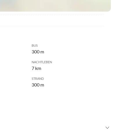
BUS
300 m
NACHTLEBEN
7 km
STRAND
300 m