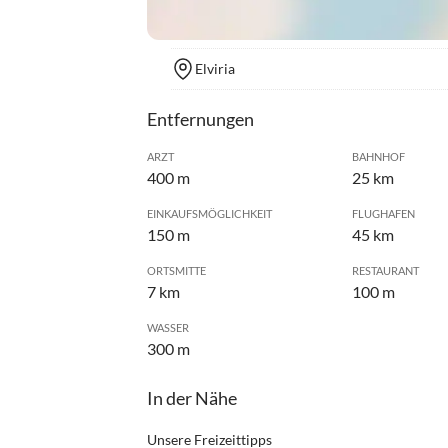
Elviria
Entfernungen
ARZT
BAHNHOF
400 m
25 km
EINKAUFSMÖGLICHKEIT
FLUGHAFEN
150 m
45 km
ORTSMITTE
RESTAURANT
7 km
100 m
WASSER
300 m
In der Nähe
Unsere Freizeittipps