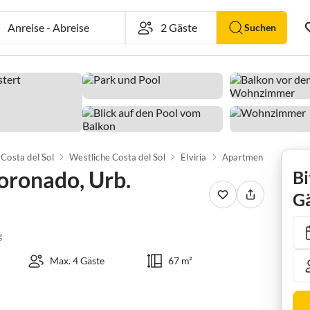
Anreise
-
Abreise
Suchen
Costa del Sol
Westliche Costa del Sol
Elviria
oronado, Urb.
Bi
Gä
g
Max. 4 Gäste
67 m²