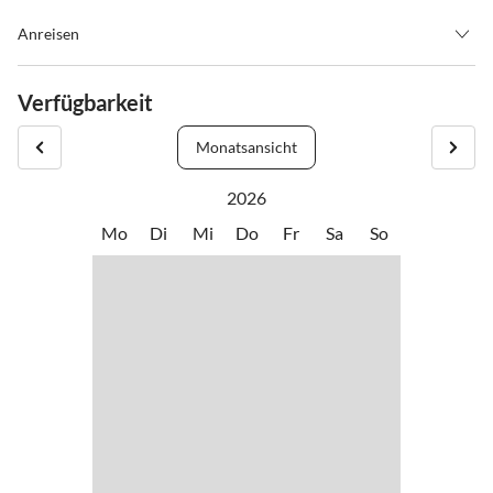
Anreisen
Siehe Routenplaner
Von den Bahnhöfen in Linz und Passau erreichen Sie unser Hotel in
Verfügbarkeit
ca. 1 Stunde. Anreise mit dem Taxi oder Bus.
Monatsansicht
Bushaltestelle direkt vor dem Hotel - Haltestelle Schlögen / Abzw.
Inzell.
2026
Mo
Di
Mi
Do
Fr
Sa
So
Shuttleservice nach Absprache und gegen Gebühr möglich.
Die nächstgelegenen Flughäfen befinden sich in Linz-Hörsching,
Salzburg und München-Erding.
Information zur Anreise vom Flughafen finden Sie im Routenplaner.
Sie erreichen uns mit dem Schiff von Passau oder Linz aus. Die
Schiffanlegestelle befindet sich direkt vor dem Hotel. Die
Fahrzeiten sind bei Wurm & Noe, Passau erhältlich.