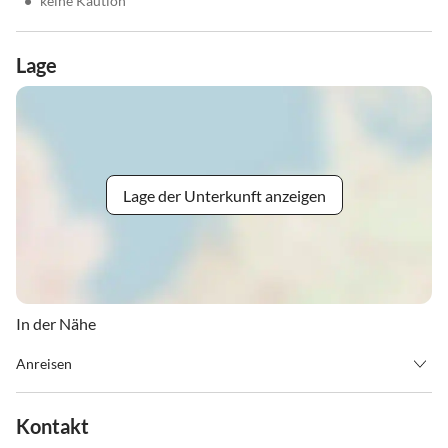
•
keine Kaution
Lage
Lage der Unterkunft anzeigen
In der Nähe
Anreisen
Die Tankstelle liegt nahe des Kreisverkehres an der B127 zwischen
Linz und Rohrbach-Berg.
Kontakt
Von Montag bis Freitag ist auch ein frühes Auschecken ab 5 Uhr