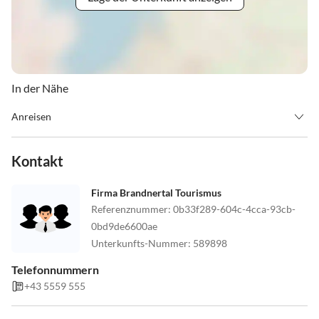
In der Nähe
Anreisen
Anreisetag : Die Zimmer können ab 14 Uhr bezogen werden.
Abreisetag: Die Zimmer sind bis 10.00 uhr freizugeben.
Kontakt
Wir müssen bei vorzeitiger Abreise/oder verspäteter Anreise die
Firma Brandnertal Tourismus
Pensionskosten
Referenznummer
:
0b33f289-604c-4cca-93cb-
0bd9de6600ae
abzüglich Ortstaxe und Verpflegungskosten berechnen.
Unterkunfts-Nummer
:
589898
Telefonnummern
+43 5559 555