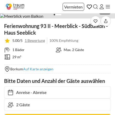
Vermieten
1 / 20
Ferienwohnung 93 II - Meerblick - Südbalkon -
Haus Seeblick
5.00/5
1 Bewertung
100% Empfehlung
1 Bäder
Max. 2 Gäste
29 m²
Borkum
Auf Karte anzeigen
Bitte Daten und Anzahl der Gäste auswählen
Anreise
-
Abreise