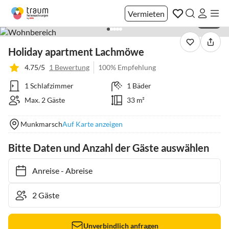
Vermieten
1 / 22
Holiday apartment Lachmöwe
4.75/5
1 Bewertung
100% Empfehlung
1 Schlafzimmer
1 Bäder
Max. 2 Gäste
33 m²
Munkmarsch
Auf Karte anzeigen
Bitte Daten und Anzahl der Gäste auswählen
Anreise
-
Abreise
Unverbindlich anfragen