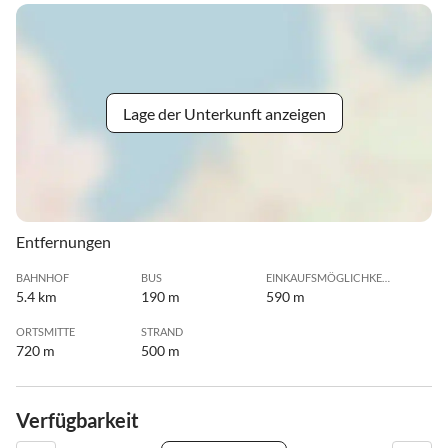
Lage der Unterkunft anzeigen
Entfernungen
BAHNHOF
BUS
EINKAUFSMÖGLICHKEIT
5.4 km
190 m
590 m
ORTSMITTE
STRAND
720 m
500 m
Verfügbarkeit