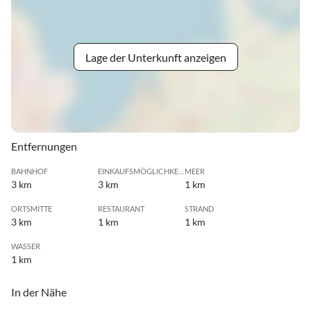
Lage der Unterkunft anzeigen
Entfernungen
BAHNHOF
EINKAUFSMÖGLICHKEIT
MEER
3 km
3 km
1 km
ORTSMITTE
RESTAURANT
STRAND
3 km
1 km
1 km
WASSER
1 km
In der Nähe