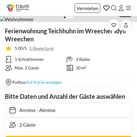
Vermieten
1 / 12
Ferienwohnung Teichhuhn im Wreecher Idyll
Wreechen
5.00/5
1 Bewertung
1 Schlafzimmer
1 Bäder
Max. 2 Gäste
30 m²
Putbus
Auf Karte anzeigen
Bitte Daten und Anzahl der Gäste auswählen
Anreise
-
Abreise