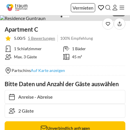
Vermieten
1 / 22
Apartment C
5.00/5
5 Bewertungen
100% Empfehlung
1 Schlafzimmer
1 Bäder
Max. 3 Gäste
45 m²
Partschins
Auf Karte anzeigen
Bitte Daten und Anzahl der Gäste auswählen
Anreise
-
Abreise
Unverbindlich anfragen