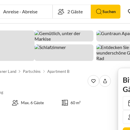
Anreise
-
Abreise
Suchen
aner Land
Partschins
Apartment B
Bi
Gä
ng
Max. 6 Gäste
60 m²