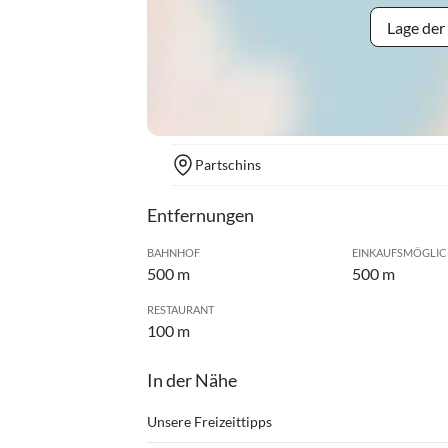
Lage der
Partschins
Entfernungen
BAHNHOF
EINKAUFSMÖGLIC
500 m
500 m
RESTAURANT
100 m
In der Nähe
Unsere Freizeittipps