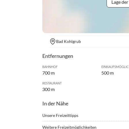
Lage der
Bad Kohlgrub
Entfernungen
BAHNHOF
EINKAUFSMÖGLIC
700 m
500 m
RESTAURANT
300 m
In der Nähe
Unsere Freizeittipps
•
Bergsteigen
•
Berg
Weitere Freizeitmöglichkeiten