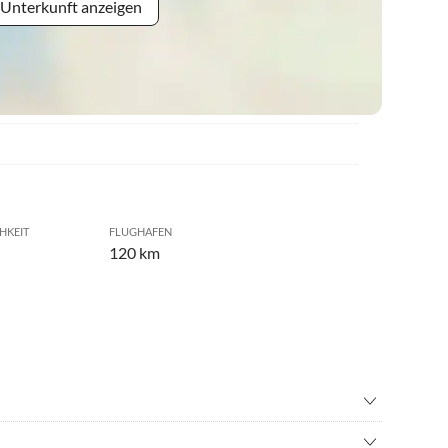
 Unterkunft anzeigen
HKEIT
FLUGHAFEN
120 km
wandern
•
Fahrradverleih