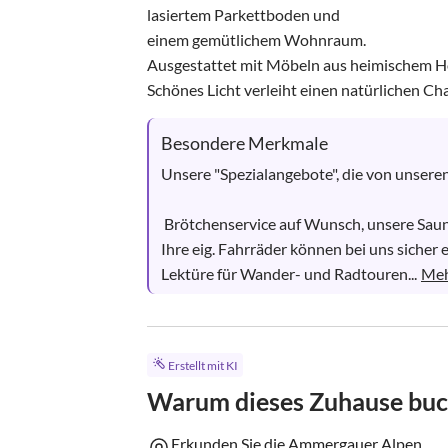
lasiertem Parkettboden und

einem gemütlichem Wohnraum. 

Ausgestattet mit Möbeln aus heimischem Hol
Schönes Licht verleiht einen natürlichen Cha
Besondere Merkmale
Unsere "Spezialangebote", die von unseren
 Brötchenservice auf Wunsch, unsere Sauna ,  eigener Garten, kostenlose Gästefahrräder ! 

Ihre eig. Fahrräder können bei uns sicher e
Lektüre für Wander- und Radtouren...
Meh
Erstellt mit KI
Warum dieses Zuhause bu
Erkunden Sie die Ammergauer Alpen.