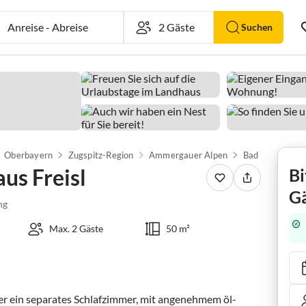
Anreise
-
Abreise
Suchen
Oberbayern
Zugspitz-Region
Ammergauer Alpen
Bad Kohlgrub
us Freisl
Bi
Gä
ng
Max. 2 Gäste
50 m²
r ein separates Schlafzimmer, mit angenehmem öl-