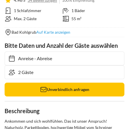
4.96/5
34 Bewertungen
100% Empfehlung
1 Schlafzimmer
1 Bäder
Max. 2 Gäste
55 m²
Bad Kohlgrub
Auf Karte anzeigen
Bitte Daten und Anzahl der Gäste auswählen
Anreise
-
Abreise
Unverbindlich anfragen
Beschreibung
Ankommen und sich wohlfühlen. Das ist unser Anspruch! 
Naturholz, Parkettboden, hochwertige Möbel vom Schreiner 