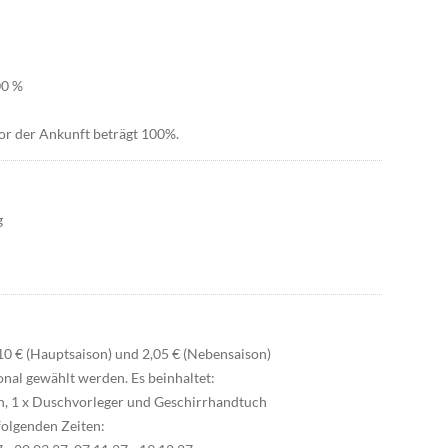
00 %
or der Ankunft beträgt 100%.
g
10 € (Hauptsaison) und 2,05 € (Nebensaison)
onal gewählt werden. Es beinhaltet:
en, 1 x Duschvorleger und Geschirrhandtuch
folgenden Zeiten: