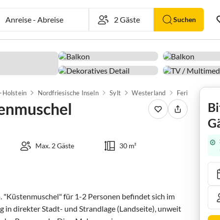
Anreise
-
Abreise
Suchen
-Holstein
Nordfriesische Inseln
Sylt
Westerland
Ferienwohnun
enmuschel
Bi
Gä
Max. 2 Gäste
30 m²
 "Küstenmuschel" für 1-2 Personen befindet sich im 
 in direkter Stadt- und Strandlage (Landseite), unweit 