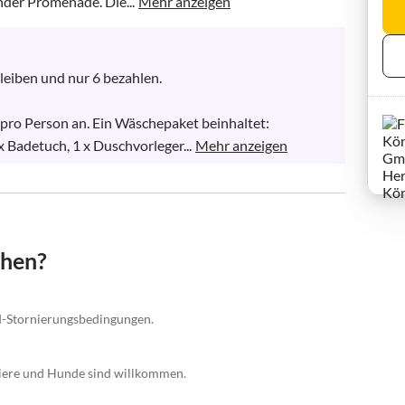
der Promenade. Die...
Mehr anzeigen
eiben und nur 6 bezahlen.

pro Person an. Ein Wäschepaket beinhaltet: 

x Badetuch, 1 x Duschvorleger...
Mehr anzeigen
chen?
rd-Stornierungsbedingungen.
tiere und Hunde sind willkommen.