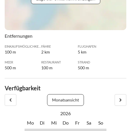
Entfernungen
EINKAUFSMÖGLICHKEIT
FÄHRE
FLUGHAFEN
100 m
2 km
5 km
MEER
RESTAURANT
STRAND
500 m
100 m
500 m
Verfügbarkeit
Monatsansicht
2026
Mo
Di
Mi
Do
Fr
Sa
So