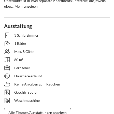
Unterkunft ist in zwei separate Apartments unterteilt, die jeweils 
über...
Mehr anzeigen
Ausstattung
3 Schlafzimmer
1 Bäder
Max. 8 Gäste
80 m²
Fernseher
Haustiere erlaubt
Keine Angaben zum Rauchen
Geschirrspüler
Waschmaschine
Alle Zimmer/Ausstattungen anzeigen