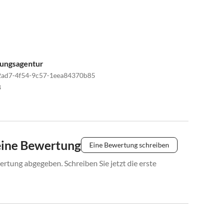
tungsagentur
2ad7-4f54-9c57-1eea84370b85
8
eine Bewertung
Eine Bewertung schreiben
rtung abgegeben. Schreiben Sie jetzt die erste