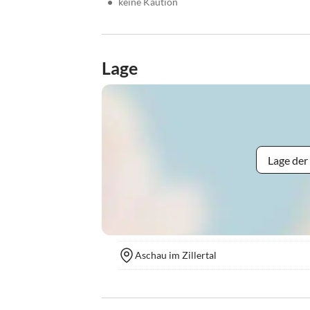
•
keine Kaution
Lage
Lage der
Aschau im Zillertal