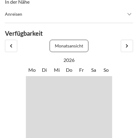
In der Nähe
Anreisen
Kurzaufenthaltszuschlag bei 1 – 2 Nächte 5,00 € pro Person und
Nacht
Verfügbarkeit
Anreise – Check IN ab 14 Uhr
Abreise – Check OUT bis 10 Uhr
Monatsansicht
2026
Mo
Di
Mi
Do
Fr
Sa
So