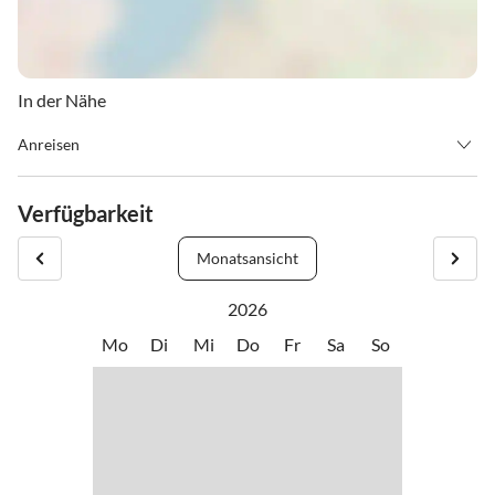
In der Nähe
Anreisen
Sie fahren von der Autobahn A1 bei Zillertal/Wiesing ab (9 km bis
Fügen)
Verfügbarkeit
in Fügen nehmen Sie die 3. Abfahrt SÜD 1. Kreisverkehr rechts, 2.
Kreisverkehr links, nach ca. 200m rechts ein Restaurant, links
Monatsansicht
kleine Kapelle,
rechts ab, das 3. Haus rechts.
2026
Mo
Di
Mi
Do
Fr
Sa
So