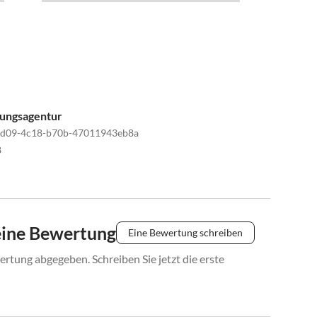
tungsagentur
dd09-4c18-b70b-47011943eb8a
8
eine Bewertung
Eine Bewertung schreiben
rtung abgegeben. Schreiben Sie jetzt die erste