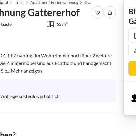
ptal
Trins
Apartment Ferienwohnung Gattererhof
hnung Gattererhof
Bi
Gä
 Gäste
65 m²
DZ, 1 EZ) verfügt im Wohnzimmer noch über 2 weitere 
. Die Zimmermöbel sind aus Echtholz und handgemacht 
ie...
Mehr anzeigen
 Anfrage kostenlos erhältlich.
chen?