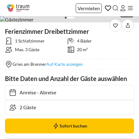
Vermieten
1 / 24
Ferienzimmer Dreibettzimmer
1 Schlafzimmer
4 Bäder
Max. 3 Gäste
20 m²
Gries am Brenner
Auf Karte anzeigen
Bitte Daten und Anzahl der Gäste auswählen
Anreise
-
Abreise
Sofort buchen