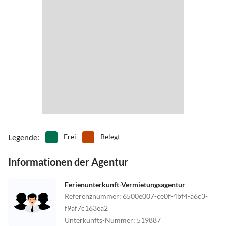
Legende
:
Frei
Belegt
Informationen der Agentur
Ferienunterkunft-Vermietungsagentur
Referenznummer
:
6500e007-ce0f-4bf4-a6c3-
f9af7c163ea2
Unterkunfts-Nummer
:
519887