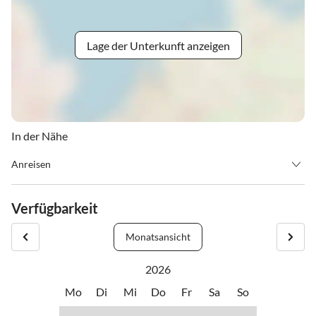
Lage der Unterkunft anzeigen
In der Nähe
Anreisen
Check in: 16:00 - 20:00 Uhr
Verfügbarkeit
Check out: 7:00 - 10:00 Uhr
Monatsansicht
2026
Der Schlüsselsafe befindet sich am Haupteingang. Vor der Anreise
Mo
Di
Mi
Do
Fr
Sa
So
erhalten Sie den passenden Code per Mail.