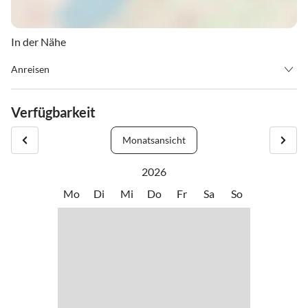
In der Nähe
Anreisen
Anreise: ab 15:00 Uhr
Abreise: bis 10:00 Uhr
Verfügbarkeit
Sollten Sie später oder früher anreisen wollen, bitte kontaktieren
Sie uns telefonisch.
Monatsansicht
2026
Mo
Di
Mi
Do
Fr
Sa
So