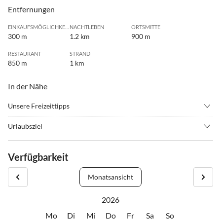
Entfernungen
EINKAUFSMÖGLICHKEIT
NACHTLEBEN
ORTSMITTE
300 m
1.2 km
900 m
RESTAURANT
STRAND
850 m
1 km
In der Nähe
Unsere Freizeittipps
•
Nordic Walking
Urlaubsziel
Das moderne und attraktive Apartment Nadan liegt weniger als 15
Gehminuten von der Altstadt von Krk entfernt, inmitten einer
Verfügbarkeit
üppig grünen und üppigen mediterranen Vegetation. In der Nähe
finden Sie eine Bar und ein Lebensmittelgeschäft.
Monatsansicht
2026
Mo
Di
Mi
Do
Fr
Sa
So