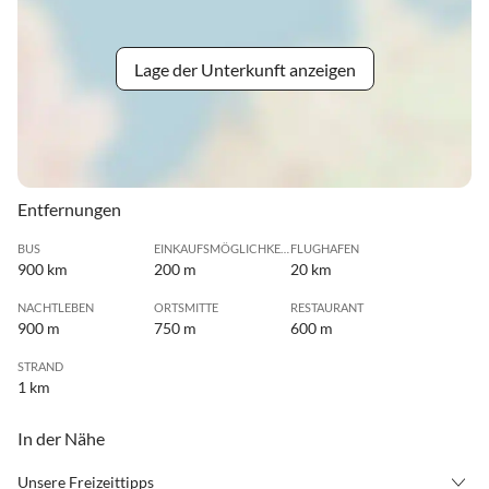
Lage der Unterkunft anzeigen
Entfernungen
BUS
EINKAUFSMÖGLICHKEIT
FLUGHAFEN
900 km
200 m
20 km
NACHTLEBEN
ORTSMITTE
RESTAURANT
900 m
750 m
600 m
STRAND
1 km
In der Nähe
Unsere Freizeittipps