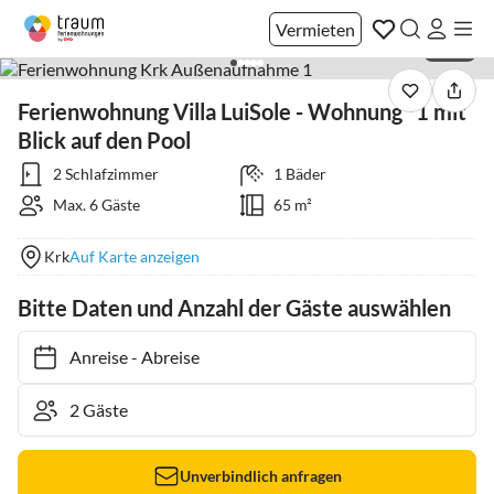
Vermieten
1 / 44
Ferienwohnung Villa LuiSole - Wohnung °1 mit
Blick auf den Pool
2 Schlafzimmer
1 Bäder
Max. 6 Gäste
65 m²
Krk
Auf Karte anzeigen
Bitte Daten und Anzahl der Gäste auswählen
Anreise
-
Abreise
Unverbindlich anfragen