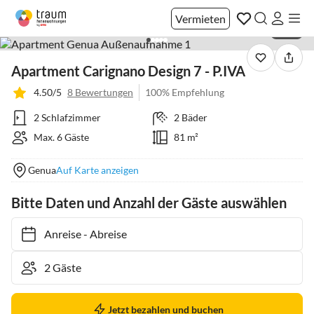
Vermieten
1 / 18
Apartment Carignano Design 7 - P.IVA
4.50/5
8 Bewertungen
100% Empfehlung
2 Schlafzimmer
2 Bäder
Max. 6 Gäste
81 m²
Genua
Auf Karte anzeigen
Bitte Daten und Anzahl der Gäste auswählen
Anreise
-
Abreise
Jetzt bezahlen und buchen