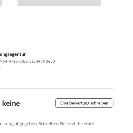
tungsagentur
964-47eb-8fba-3ac847ffde33
3
 keine
Eine Bewertung schreiben
rtung abgegeben. Schreiben Sie jetzt die erste