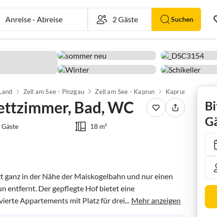
Anreise
-
Abreise
Suchen
 Land
Zell am See - Pinzgau
Zell am See - Kaprun
Kaprun
ettzimmer, Bad, WC
Bi
Gä
 Gäste
18 m²
gt ganz in der Nähe der Maiskogelbahn und nur einen 
entfernt. Der gepflegte Hof bietet eine 
erte Appartements mit Platz für drei...
Mehr anzeigen