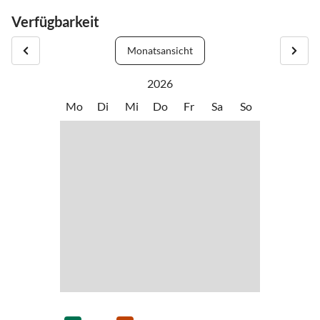
Gerne können Sie schon davor anreisen und Ihre Gepäck und Auto
Verfügbarkeit
bei uns abstellen. Sollten Sie nach 20 Uhr anreisen, bitten wir um
Information.
Monatsansicht
2026
Mo
Di
Mi
Do
Fr
Sa
So