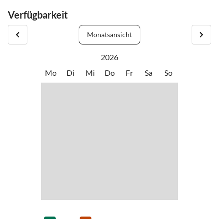
Gerne können Sie schon davor anreisen und Ihre Gepäck und Auto
Verfügbarkeit
bei uns abstellen. Sollten Sie nach 20 Uhr anreisen, bitten wir um
Information.
Monatsansicht
2026
Mo
Di
Mi
Do
Fr
Sa
So