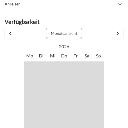
Anreisen
Wir treffen uns am Haus Schmitten - bitte teilen Sie uns Ihre
Ankunftszeit mit.
Verfügbarkeit
Ankünfte nach 21:00 Uhr. Eine Anleitung für den Zugang zum
Monatsansicht
Schlüsselsafe wird Ihnen per E-Mail zugesandt. Der Gesamtbetrag
muss im Voraus bezahlt werden.
2026
Mo
Di
Mi
Do
Fr
Sa
So