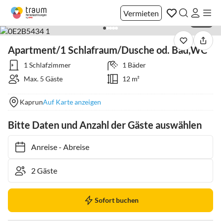
Vermieten
1 / 23
Apartment/1 Schlafraum/Dusche od. Bad,WC
1 Schlafzimmer
1 Bäder
Max. 5 Gäste
12 m²
Kaprun
Auf Karte anzeigen
Bitte Daten und Anzahl der Gäste auswählen
Anreise
-
Abreise
Sofort buchen