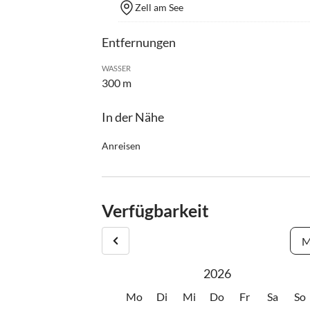
Zell am See
Entfernungen
WASSER
300 m
In der Nähe
Anreisen
Wir liegen direkt im Ort Zell am See, in Bahnho
Reception ist von 7.30 Uhr bis 20.00 Uhr besetzt. 
einem Schlüsselsafe.
Verfügbarkeit
M
2026
Mo
Di
Mi
Do
Fr
Sa
So