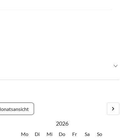
fsnähe, gleich neben dem Restaurant Kupferkessel. Unsere
Sollten Sie später anreisen, hinterlegen wir Ihren Schlüssel in
onatsansicht
2026
Mo
Di
Mi
Do
Fr
Sa
So