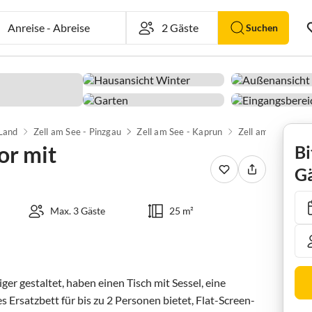
Anreise
-
Abreise
Suchen
 Land
Zell am See - Pinzgau
Zell am See - Kaprun
Zell am See
or mit
Bi
Gä
Max. 3 Gäste
25 m²
r gestaltet, haben einen Tisch mit Sessel, eine 
s Ersatzbett für bis zu 2 Personen bietet, Flat-Screen-