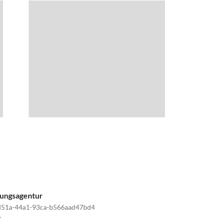
tungsagentur
d51a-44a1-93ca-b566aad47bd4