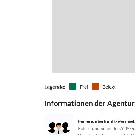
Legende
:
Frei
Belegt
Informationen der Agentur
Ferienunterkunft-Vermie
Referenznummer
:
4cb76897-