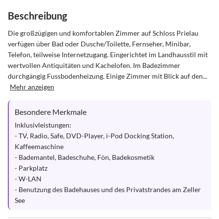
Beschreibung
Die großzügigen und komfortablen Zimmer auf Schloss Prielau 
verfügen über Bad oder Dusche/Toilette, Fernseher, Minibar, 
Telefon, teilweise Internetzugang. Eingerichtet im Landhausstil mit 
wertvollen Antiquitäten und Kachelofen. Im Badezimmer 
durchgängig Fussbodenheizung. Einige Zimmer mit Blick auf den...
Mehr anzeigen
Besondere Merkmale
Inklusivleistungen: 

- TV, Radio, Safe, DVD-Player, i-Pod Docking Station, 
Kaffeemaschine

- Bademantel, Badeschuhe, Fön, Badekosmetik

- Parkplatz

- W-LAN

- Benutzung des Badehauses und des Privatstrandes am Zeller 
See