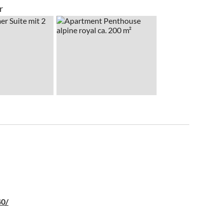
r
40/