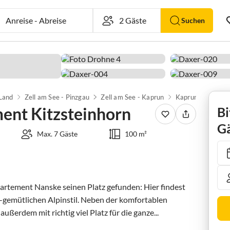
Anreise
-
Abreise
Suchen
 Land
Zell am See - Pinzgau
Zell am See - Kaprun
Kaprun
ent Kitzsteinhorn
Bi
Gä
Max. 7 Gäste
100 m²
rtement Nanske seinen Platz gefunden: Hier findest 
gemütlichen Alpinstil. Neben der komfortablen 
erdem mit richtig viel Platz für die ganze...