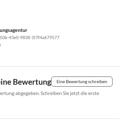
tungsagentur
50b-43e0-9838-1f7f4a679577
0
eine Bewertung
Eine Bewertung schreiben
rtung abgegeben. Schreiben Sie jetzt die erste